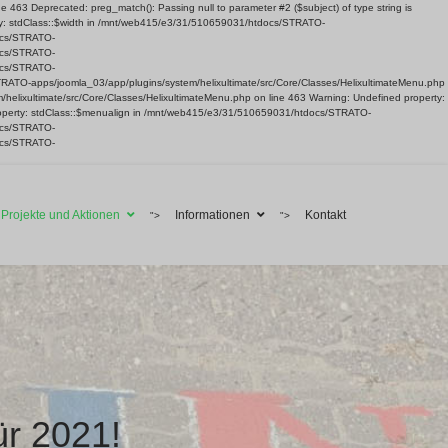
63 Deprecated: preg_match(): Passing null to parameter #2 ($subject) of type string is
ty: stdClass::$width in /mnt/web415/e3/31/510659031/htdocs/STRATO-
docs/STRATO-
docs/STRATO-
docs/STRATO-
TRATO-apps/joomla_03/app/plugins/system/helixultimate/src/Core/Classes/HelixultimateMenu.php
helixultimate/src/Core/Classes/HelixultimateMenu.php on line 463 Warning: Undefined property:
roperty: stdClass::$menualign in /mnt/web415/e3/31/510659031/htdocs/STRATO-
docs/STRATO-
docs/STRATO-
Projekte und Aktionen
Informationen
Kontakt
">
">
ür 2021!