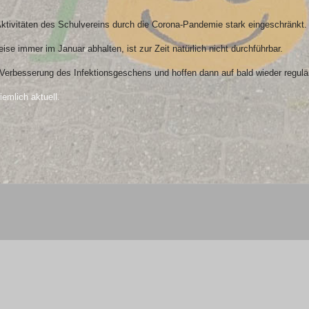
 Aktivitäten des Schulvereins durch die Corona-Pandemie stark eingeschränkt.
e immer im Januar abhalten, ist zur Zeit natürlich nicht durchführbar.
e Verbesserung des Infektionsgeschens und hoffen dann auf bald wieder regulä
emlich aktuell.